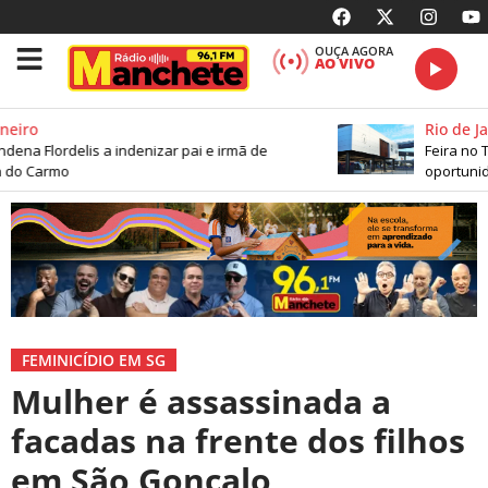
OUÇA AGORA
AO VIVO
eiro
Rio de Jan
dena Flordelis a indenizar pai e irmã de
Feira no Te
do Carmo
oportunida
FEMINICÍDIO EM SG
Mulher é assassinada a
facadas na frente dos filhos
em São Gonçalo