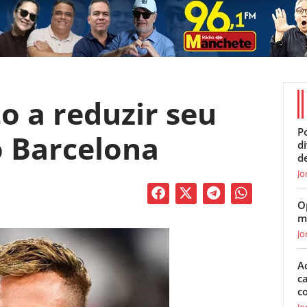
o a reduzir seu
Po
o Barcelona
d
d
Jo
O
m
Jo
A
c
c
Jo