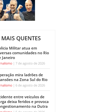
MAIS QUENTES
lícia Militar atua em
iversas comunidades no Rio
e Janeiro
rnalismo
7 de agosto de 2026
peração mira ladrões de
ansões na Zona Sul do Rio
rnalismo
6 de agosto de 2026
cidente entre veículos de
arga deixa feridos e provoca
ongestionamento na Dutra
rnalismo
5 de agosto de 2026