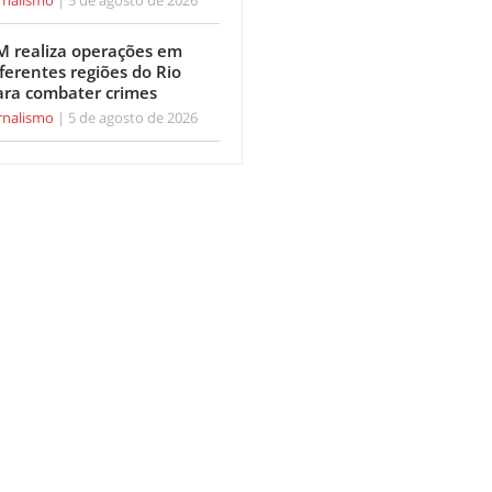
M realiza operações em
ferentes regiões do Rio
ara combater crimes
rnalismo
5 de agosto de 2026