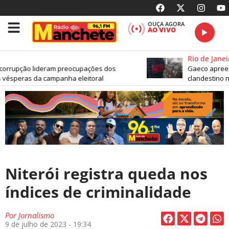
OUÇA AGORA
AO VIVO
Rio de Janeir
orrupção lideram preocupações dos
Gaeco apreend
 vésperas da campanha eleitoral
clandestino na
Niterói registra queda nos
índices de criminalidade
Por
Jornalismo
9 de julho de 2023 - 19:34