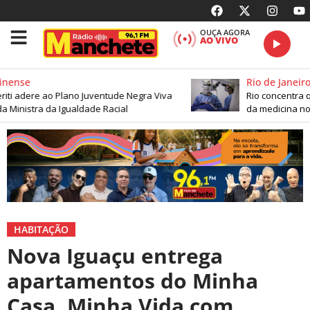
OUÇA AGORA
AO VIVO
ense
Rio de Janeiro
ti adere ao Plano Juventude Negra Viva
Rio concentra qua
 Ministra da Igualdade Racial
da medicina no p
HABITAÇÃO
Nova Iguaçu entrega
apartamentos do Minha
Casa, Minha Vida com