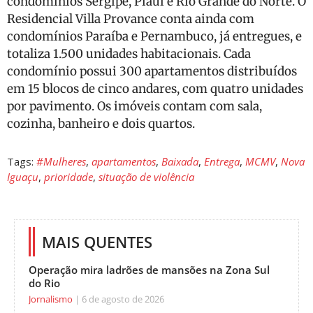
condomínios Sergipe, Piauí e Rio Grande do Norte. O
Residencial Villa Provance conta ainda com
condomínios Paraíba e Pernambuco, já entregues, e
totaliza 1.500 unidades habitacionais. Cada
condomínio possui 300 apartamentos distribuídos
em 15 blocos de cinco andares, com quatro unidades
por pavimento. Os imóveis contam com sala,
cozinha, banheiro e dois quartos.
Tags:
#Mulheres
,
apartamentos
,
Baixada
,
Entrega
,
MCMV
,
Nova
Iguaçu
,
prioridade
,
situação de violência
MAIS QUENTES
Operação mira ladrões de mansões na Zona Sul
do Rio
Jornalismo
6 de agosto de 2026