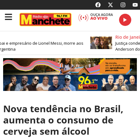
OUÇA AGORA
AO VIVO
Rio de Janeir
ai e empresário de Lionel Messi, morre aos
Justiça conden
gentina
Anderson do 
Nova tendência no Brasil,
aumenta o consumo de
cerveja sem álcool