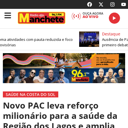
OUÇA AGORA
AO VIVO
Destaque
a atividades com pauta reduzida e foco
Ausência de Paes
isórias
primeiro debate
SAÚDE NA COSTA DO SOL
Novo PAC leva reforço
milionário para a saúde da
Região dos Lagos e amplia