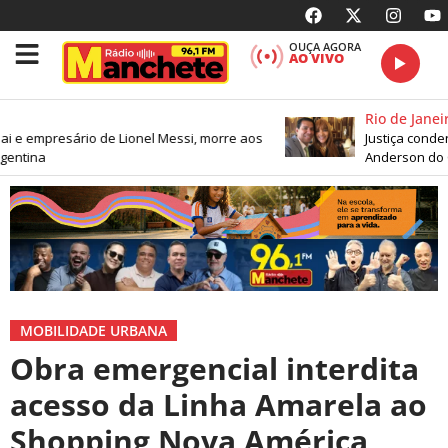
OUÇA AGORA
AO VIVO
Rio de Janeir
i e empresário de Lionel Messi, morre aos
Justiça condena
entina
Anderson do 
MOBILIDADE URBANA
Obra emergencial interdita
acesso da Linha Amarela ao
Shopping Nova América