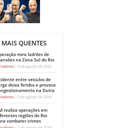
MAIS QUENTES
peração mira ladrões de
ansões na Zona Sul do Rio
rnalismo
6 de agosto de 2026
cidente entre veículos de
arga deixa feridos e provoca
ongestionamento na Dutra
rnalismo
5 de agosto de 2026
M realiza operações em
ferentes regiões do Rio
ara combater crimes
rnalismo
5 de agosto de 2026