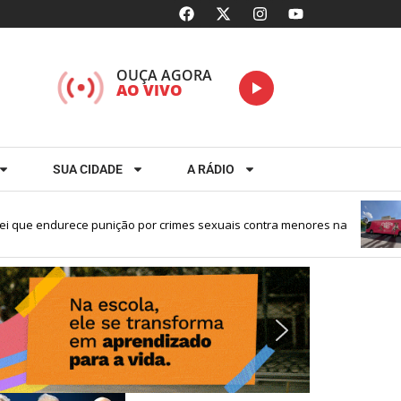
OUÇA AGORA
AO VIVO
SUA CIDADE
A RÁDIO
 endurece punição por crimes sexuais contra menores na