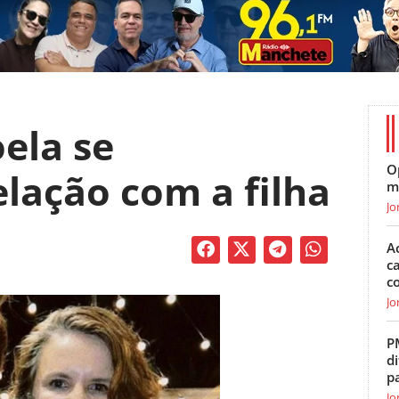
ela se
O
lação com a filha
m
Jo
A
c
c
Jo
P
di
p
Jo