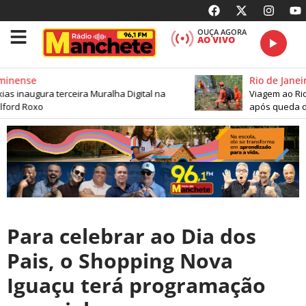
OUÇA AGORA
AO VIVO
inense
Rio de Janeiro
 inaugura terceira Muralha Digital na
Viagem ao Rio 
ford Roxo
após queda de 
Para celebrar ao Dia dos
Pais, o Shopping Nova
Iguaçu terá programação