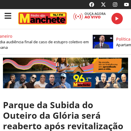
OUÇA AGORA
AO VIVO
eiro
Política
a audiência final de caso de estupro coletivo em
Apartament
na
Parque da Subida do
Outeiro da Glória será
reaberto após revitalização