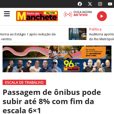
OUÇA AGORA
AO VIVO
Política
orna ao Estágio 1 após redução da
Auditoria aponta 
entos
do Rio Metrópole
ESCALA DE TRABALHO
Passagem de ônibus pode
subir até 8% com fim da
escala 6×1