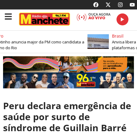
OUÇA AGORA
AO VIVO
o
Brasil
inho anuncia major da PM como candidata a
Anvisa libera
o do Rio
plataformas on
Peru declara emergência de
saúde por surto de
síndrome de Guillain Barré