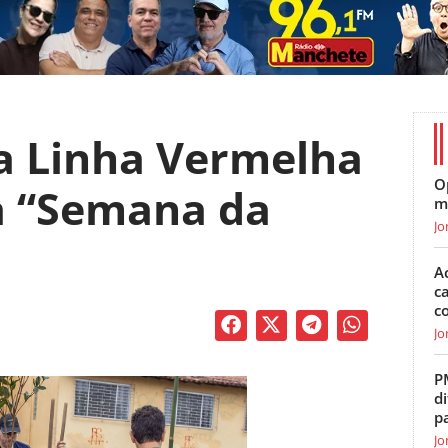
da Linha Vermelha
O
a “Semana da
m
Jo
A
c
c
Jo
P
di
p
Jo