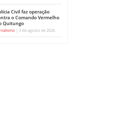
lícia Civil faz operação
ontra o Comando Vermelho
o Quitungo
rnalismo
3 de agosto de 2026