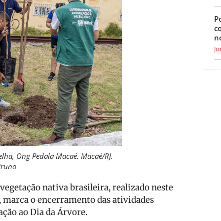
Po
c
n
Jo
melha, Ong Pedala Macaé. Macaé/RJ.
Bruno
vegetação nativa brasileira, realizado neste
, marca o encerramento das atividades
ção ao Dia da Árvore.