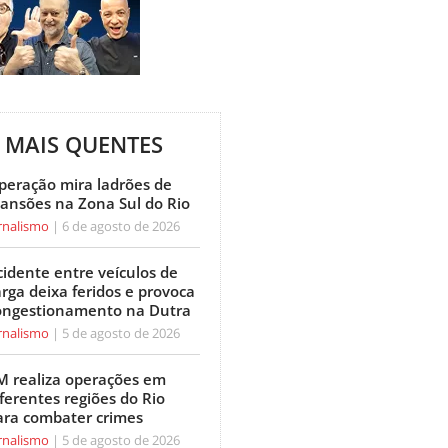
MAIS QUENTES
peração mira ladrões de
ansões na Zona Sul do Rio
rnalismo
6 de agosto de 2026
cidente entre veículos de
arga deixa feridos e provoca
ongestionamento na Dutra
rnalismo
5 de agosto de 2026
M realiza operações em
ferentes regiões do Rio
ara combater crimes
rnalismo
5 de agosto de 2026