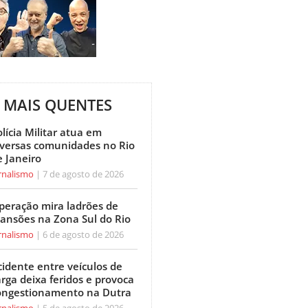
MAIS QUENTES
lícia Militar atua em
iversas comunidades no Rio
e Janeiro
rnalismo
7 de agosto de 2026
peração mira ladrões de
ansões na Zona Sul do Rio
rnalismo
6 de agosto de 2026
cidente entre veículos de
arga deixa feridos e provoca
ongestionamento na Dutra
rnalismo
5 de agosto de 2026