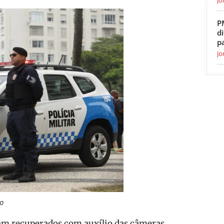
P
di
p
Jo
o
am recuperados com auxílio das câmeras