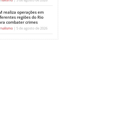
M realiza operações em
ferentes regiões do Rio
ara combater crimes
rnalismo
5 de agosto de 2026