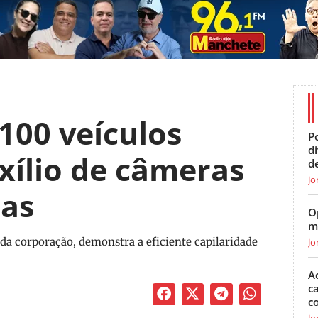
100 veículos
Po
d
ílio de câmeras
d
Jo
ras
O
m
da corporação, demonstra a eficiente capilaridade
Jo
A
c
c
Jo