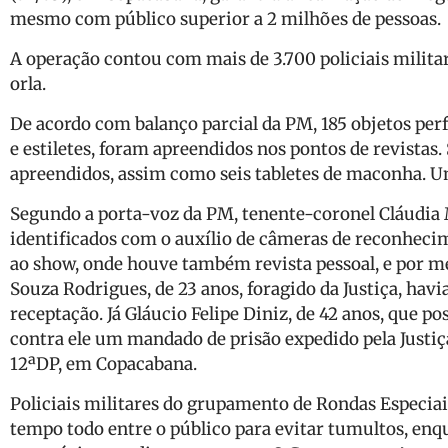
mesmo com público superior a 2 milhões de pessoas.
A operação contou com mais de 3.700 policiais milita
orla.
De acordo com balanço parcial da PM, 185 objetos perf
e estiletes, foram apreendidos nos pontos de revistas.
apreendidos, assim como seis tabletes de maconha. U
Segundo a porta-voz da PM, tenente-coronel Cláudia M
identificados com o auxílio de câmeras de reconhecime
ao show, onde houve também revista pessoal, e por me
Souza Rodrigues, de 23 anos, foragido da Justiça, ha
receptação. Já Gláucio Felipe Diniz, de 42 anos, que p
contra ele um mandado de prisão expedido pela Justiça
12ªDP, em Copacabana.
Policiais militares do grupamento de Rondas Especia
tempo todo entre o público para evitar tumultos, enq