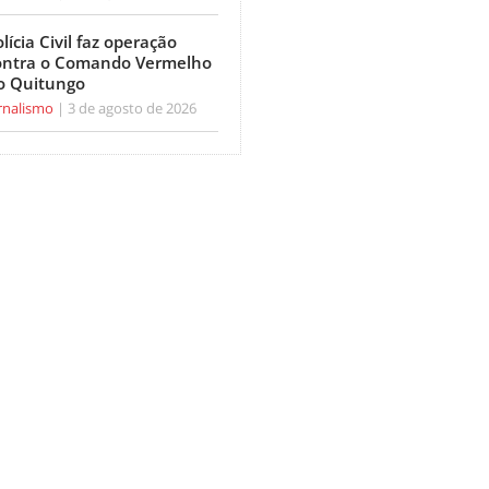
lícia Civil faz operação
ontra o Comando Vermelho
o Quitungo
rnalismo
3 de agosto de 2026