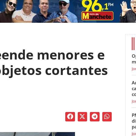
eende menores e
O
m
objetos cortantes
Jo
A
c
c
Jo
P
di
p
Jo