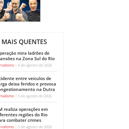
MAIS QUENTES
peração mira ladrões de
ansões na Zona Sul do Rio
rnalismo
6 de agosto de 2026
cidente entre veículos de
arga deixa feridos e provoca
ongestionamento na Dutra
rnalismo
5 de agosto de 2026
M realiza operações em
ferentes regiões do Rio
ara combater crimes
rnalismo
5 de agosto de 2026