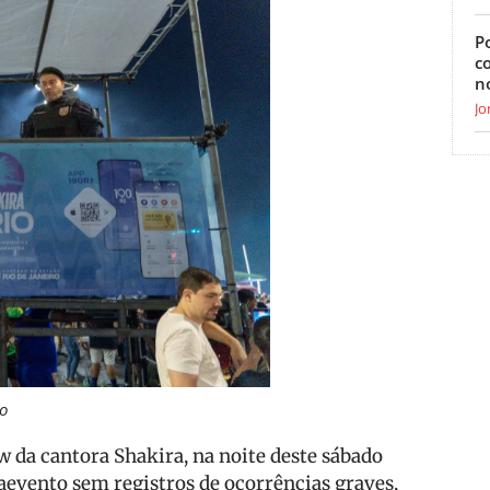
Po
c
n
Jo
o
 da cantora Shakira, na noite deste sábado
aevento sem registros de ocorrências graves,