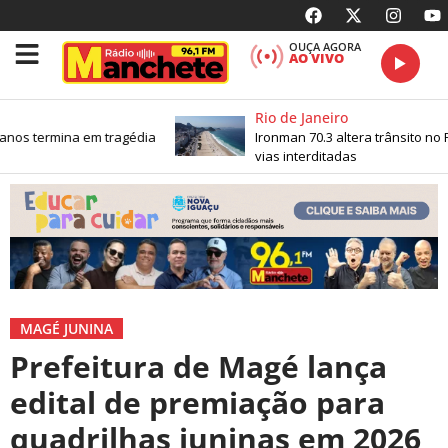
OUÇA AGORA
AO VIVO
Rio de Janeiro
anos termina em tragédia
Ironman 70.3 altera trânsito no R
vias interditadas
MAGÉ JUNINA
Prefeitura de Magé lança
edital de premiação para
quadrilhas juninas em 2026