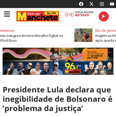
OUÇA AGORA
AO VIVO
minense
Rio de Janeir
s inaugura terceira Muralha Digital na
Viagem ao Rio 
ford Roxo
após queda de
Presidente Lula declara que
inegibilidade de Bolsonaro é
‘problema da justiça’