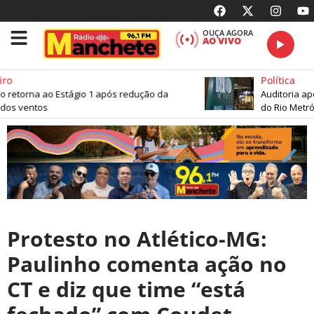
OUÇA AGORA
AO VIVO
ro
Política
o retorna ao Estágio 1 após redução da
Auditoria apo
os ventos
do Rio Metróp
Protesto no Atlético-MG:
Paulinho comenta ação no
CT e diz que time “está