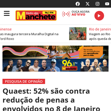
OUÇA AGORA
AO VIVO
nense
Rio de Janeiro
 inaugura terceira Muralha Digital na
Viagem ao Rio p
ord Roxo
após queda de 
PESQUISA DE OPINIÃO
Quaest: 52% são contra
redução de penas a
envolvidos no 8 de Janeiro