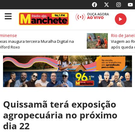
OUÇA AGORA
AO VIVO
minense
Rio de Janeir
s inaugura terceira Muralha Digital na
Viagem ao Rio
lford Roxo
após queda de
Quissamã terá exposição
agropecuária no próximo
dia 22