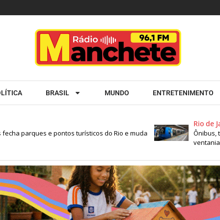
LÍTICA
BRASIL
MUNDO
ENTRETENIMENTO
Rio de Janei
ha parques e pontos turísticos do Rio e muda
Ônibus, trens
ventania no R