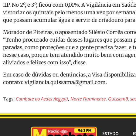
IIP. No 2º, e 3º, ficou com 0,01%. A Vigilância em Saú
vistoriar os quintais pelo menos uma vez por semana 
que possam acumular água e servir de criadouro para
Morador de Piteiras, o aposentado Silésio Corrêa com
“Tenho procurado cuidar desses lugares que possam p
paradas, como proteções que a gente precisa fazer, e t
nesse caso, porque tem atendido muito bem com agen
aliviados e felizes com isso”, disse.
Em caso de dúvidas ou denúncias, a Visa disponibiliza
contato: vigilancia.quissama@gmail.com.
Tags:
Combate ao Aedes Aegypti
,
Norte Fluminense
,
Quissamã
,
sa
ESTADO
E