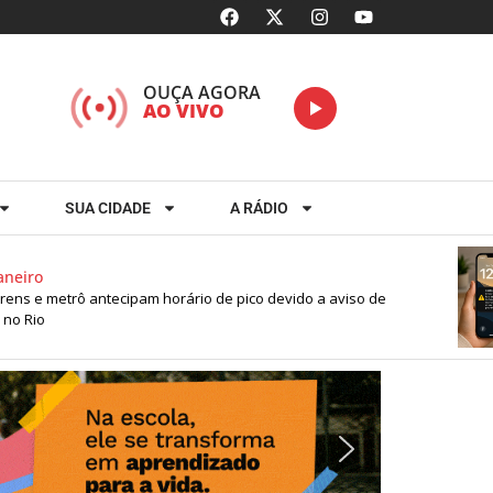
OUÇA AGORA
AO VIVO
SUA CIDADE
A RÁDIO
ro
 e metrô antecipam horário de pico devido a aviso de
io