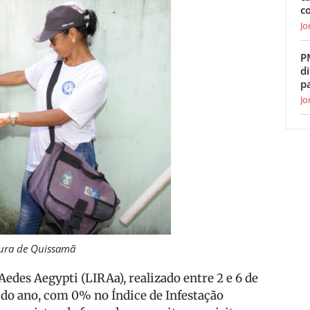
c
Jo
P
di
p
Jo
itura de Quissamã
edes Aegypti (LIRAa), realizado entre 2 e 6 de
do ano, com 0% no Índice de Infestação