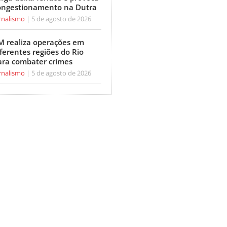
ongestionamento na Dutra
rnalismo
5 de agosto de 2026
M realiza operações em
ferentes regiões do Rio
ara combater crimes
rnalismo
5 de agosto de 2026