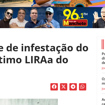
e de infestação do
Po
timo LIRAa do
d
d
Jo
O
m
Jo
A
c