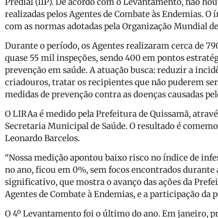
Predial (IIP). De acordo com o Levantamento, não houv
realizadas pelos Agentes de Combate às Endemias. O ín
com as normas adotadas pela Organização Mundial de
Durante o período, os Agentes realizaram cerca de 790
quase 55 mil inspeções, sendo 400 em pontos estratég
prevenção em saúde. A atuação busca: reduzir a incid
criadouros, tratar os recipientes que não puderem se
medidas de prevenção contra as doenças causadas pel
O LIRAa é medido pela Prefeitura de Quissamã, atravé
Secretaria Municipal de Saúde. O resultado é comemo
Leonardo Barcelos.
“Nossa medição apontou baixo risco no índice de infe
no ano, ficou em 0%, sem focos encontrados durante a
significativo, que mostra o avanço das ações da Prefe
Agentes de Combate à Endemias, e a participação da p
O 4º Levantamento foi o último do ano. Em janeiro, 