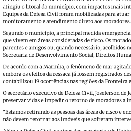
atingiu o litoral do município, com impactos mais int
Equipes da Defesa Civil foram mobilizadas para atuar n
monitoramento e atendimento direto aos moradores.
Segundo o município, a principal medida emergencial 
que vivem em áreas consideradas de risco. Os morado
parentes e amigos ou, quando necessário, acolhidos n
Secretaria de Desenvolvimento Social, Direitos Human
De acordo com a Marinha, o fenômeno de mar agitado d
embora os efeitos da ressaca já fossem registrados de
contabilizou 19 ocorrências nas regiões da Fronteira 
O secretário executivo de Defesa Civil, Joseferson de 
preservar vidas e impedir o retorno de moradores a 
“Estamos retirando as pessoas das áreas de risco e e
não devem retornar aos imóveis que sofreram interve
Além da Defesa Civil, equipes das secretarias de Hab