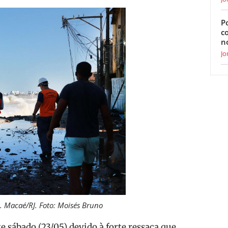
Po
c
n
Jo
a. Macaé/RJ. Foto: Moisés Bruno
e sábado (23/05) devido à forte ressaca que