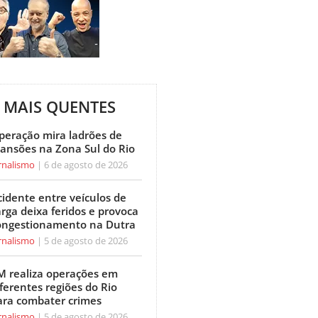
MAIS QUENTES
peração mira ladrões de
ansões na Zona Sul do Rio
rnalismo
6 de agosto de 2026
cidente entre veículos de
arga deixa feridos e provoca
ongestionamento na Dutra
rnalismo
5 de agosto de 2026
M realiza operações em
ferentes regiões do Rio
ara combater crimes
rnalismo
5 de agosto de 2026