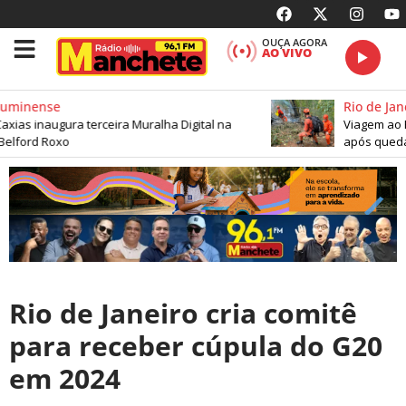
OUÇA AGORA
AO VIVO
uminense
Rio de Jane
ias inaugura terceira Muralha Digital na
Viagem ao Ri
elford Roxo
após queda 
Rio de Janeiro cria comitê
para receber cúpula do G20
em 2024