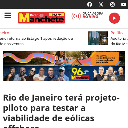
OUÇA AGORA
AO VIVO
eiro
Política
iro retorna ao Estágio 1 após redução da
Auditoria 
e dos ventos
do Rio Met
Rio de Janeiro terá projeto-
piloto para testar a
viabilidade de eólicas