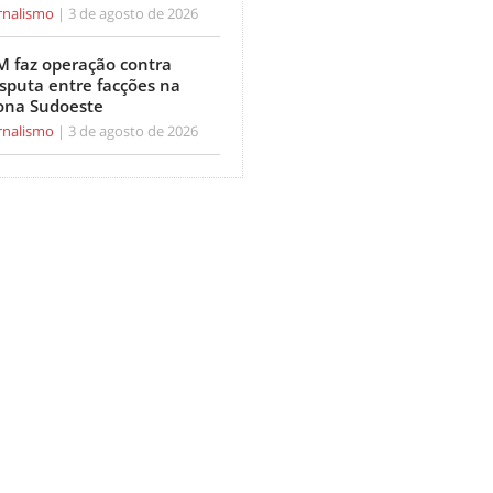
rnalismo
3 de agosto de 2026
M faz operação contra
isputa entre facções na
ona Sudoeste
rnalismo
3 de agosto de 2026