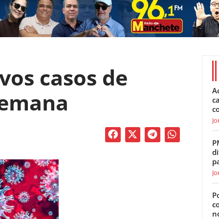
ovos casos de
A
 semana
c
c
Jo
P
di
p
Jo
Po
c
n