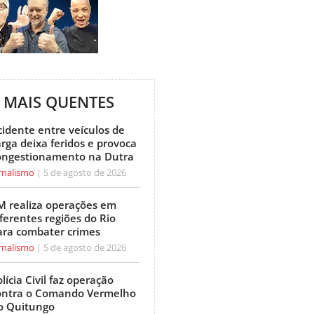
MAIS QUENTES
cidente entre veículos de
arga deixa feridos e provoca
ongestionamento na Dutra
rnalismo
5 de agosto de 2026
M realiza operações em
ferentes regiões do Rio
ara combater crimes
rnalismo
5 de agosto de 2026
lícia Civil faz operação
ontra o Comando Vermelho
o Quitungo