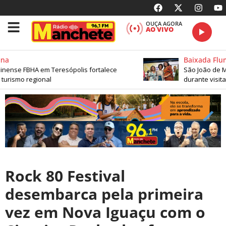
OUÇA AGORA
AO VIVO
a
Baixada Flum
nense FBHA em Teresópolis fortalece
São João de Mer
urismo regional
durante visita 
Rock 80 Festival
desembarca pela primeira
vez em Nova Iguaçu com o