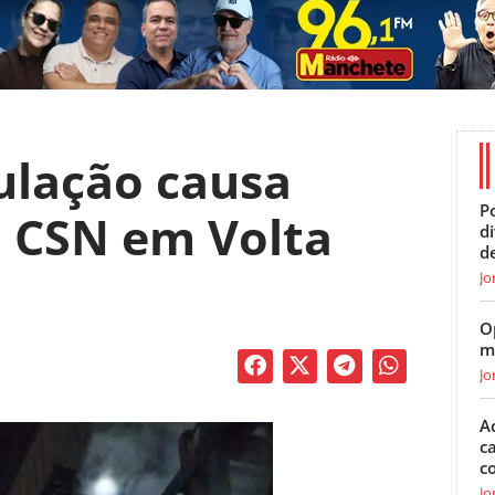
lação causa
Po
a CSN em Volta
d
d
Jo
O
m
Jo
A
c
c
Jo