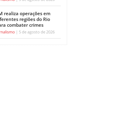
M realiza operações em
ferentes regiões do Rio
ara combater crimes
rnalismo
5 de agosto de 2026