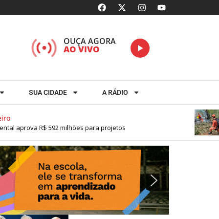
OUÇA AGORA
AO VIVO
SUA CIDADE
A RÁDIO
D
prova R$ 592 milhões para projetos
P