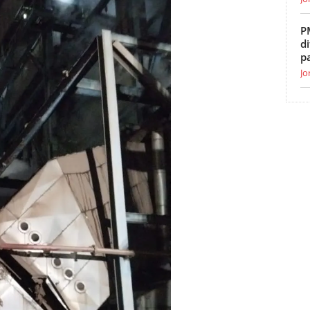
P
di
p
Jo