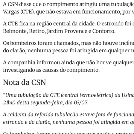
A CSN disse que o rompimento atingiu uma tubulação
Vargas (CTE), que não estava em funcionamento, por v
A CTE fica na região central da cidade. O estrondo fo
Belmonte, Retiro, Jardim Provence e Conforto.
Os bombeiros foram chamados, mas não houve incêndi
do clarão, nenhuma pessoa foi atingida em qualquer ní
A companhia informou ainda que não houve qualquer 
investigando as causas do rompimento.
Nota da CSN
“Uma tubulação da CTE (central termoelétrica) da Usina
21h10 desta segunda-feira, dia 03/07.
A caldeira da referida tubulação estava fora de funci
estrondo e do clarão, nenhuma pessoa foi atingida em q