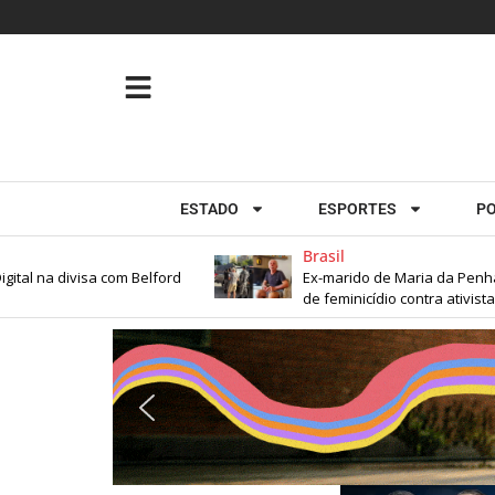
ESTADO
ESPORTES
PO
Brasil
na divisa com Belford
Ex-marido de Maria da Penha é pre
de feminicídio contra ativista