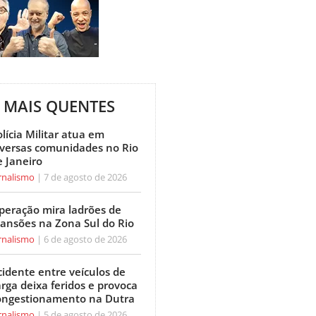
MAIS QUENTES
lícia Militar atua em
iversas comunidades no Rio
e Janeiro
rnalismo
7 de agosto de 2026
peração mira ladrões de
ansões na Zona Sul do Rio
rnalismo
6 de agosto de 2026
cidente entre veículos de
arga deixa feridos e provoca
ongestionamento na Dutra
rnalismo
5 de agosto de 2026