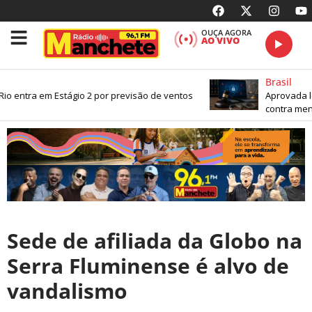
OUÇA AGORA
AO VIVO
Brasil
 entra em Estágio 2 por previsão de ventos
Aprovada lei
contra menor
Sede de afiliada da Globo na
Serra Fluminense é alvo de
vandalismo