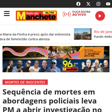
OUÇA AGORA
AO VIVO
Rio de Janei
 Maria da Penha é preso após dar entrevista
Fundo Ambien
va de feminicídio contra ativista
MORTES DE INOCENTES
Sequência de mortes em
abordagens policiais leva
PM a abrir investigação no