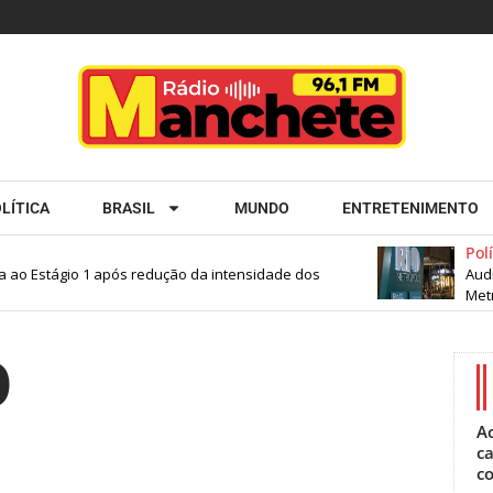
LÍTICA
BRASIL
MUNDO
ENTRETENIMENTO
Polít
 ao Estágio 1 após redução da intensidade dos
Audit
Metró
O
Ac
ca
c