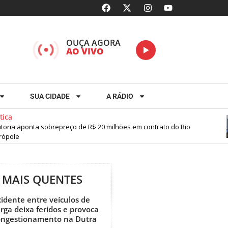
OUÇA AGORA
AO VIVO
SUA CIDADE
A RÁDIO
ica
oria aponta sobrepreço de R$ 20 milhões em contrato do Rio
pole
MAIS QUENTES
idente entre veículos de
rga deixa feridos e provoca
ongestionamento na Dutra