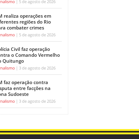
rnalismo
5 de agosto de 2026
M realiza operações em
ferentes regiões do Rio
ara combater crimes
rnalismo
5 de agosto de 2026
lícia Civil faz operação
ontra o Comando Vermelho
o Quitungo
rnalismo
3 de agosto de 2026
M faz operação contra
sputa entre facções na
ona Sudoeste
rnalismo
3 de agosto de 2026