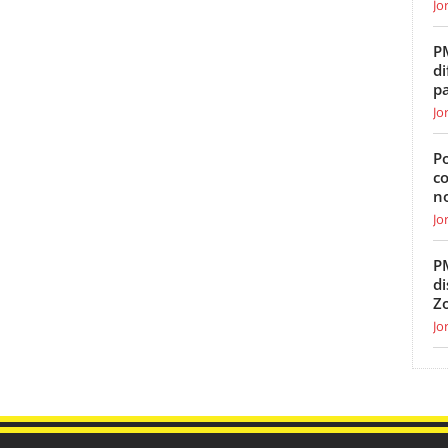
Jo
P
di
p
Jo
Po
c
n
Jo
P
di
Z
Jo