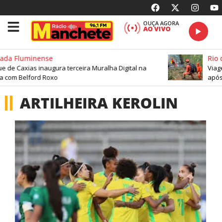
OUÇA AGORA
AO VIVO
ada Fluminense
Rio d
 de Caxias inaugura terceira Muralha Digital na
Viage
a com Belford Roxo
após 
ARTILHEIRA KEROLIN