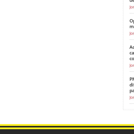
de
Jo
O
m
Jo
Ac
ca
c
Jo
P
di
p
Jo