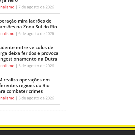
 Janeiro
rnalismo
7 de agosto de 2026
peração mira ladrões de
ansões na Zona Sul do Rio
rnalismo
6 de agosto de 2026
idente entre veículos de
rga deixa feridos e provoca
ongestionamento na Dutra
rnalismo
5 de agosto de 2026
M realiza operações em
ferentes regiões do Rio
ara combater crimes
rnalismo
5 de agosto de 2026