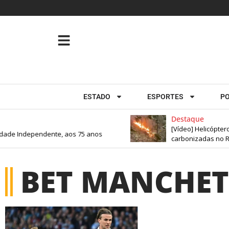
ESTADO
ESPORTES
PO
Destaque
[Vídeo] Helicóptero 
ade Independente, aos 75 anos
carbonizadas no Ri
BET MANCHET