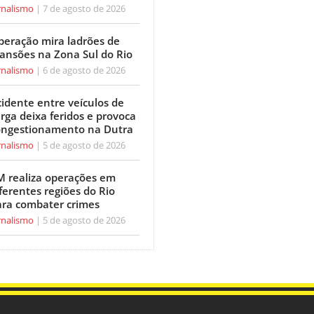
rnalismo
7 de agosto de 2026
peração mira ladrões de
ansões na Zona Sul do Rio
rnalismo
6 de agosto de 2026
idente entre veículos de
rga deixa feridos e provoca
ongestionamento na Dutra
rnalismo
5 de agosto de 2026
M realiza operações em
ferentes regiões do Rio
ara combater crimes
rnalismo
5 de agosto de 2026