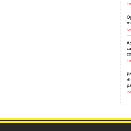
Jo
O
m
Jo
Ac
ca
c
Jo
P
di
p
Jo