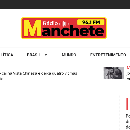
LÍTICA
BRASIL
MUNDO
ENTRETENIMENTO
Mu
cai na Vista Chinesa e deixa quatro vítimas
Jor
o
Arg
Po
d
de