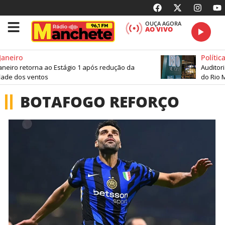
OUÇA AGORA
AO VIVO
Janeiro
Política
aneiro retorna ao Estágio 1 após redução da
Auditori
dade dos ventos
do Rio 
BOTAFOGO REFORÇO