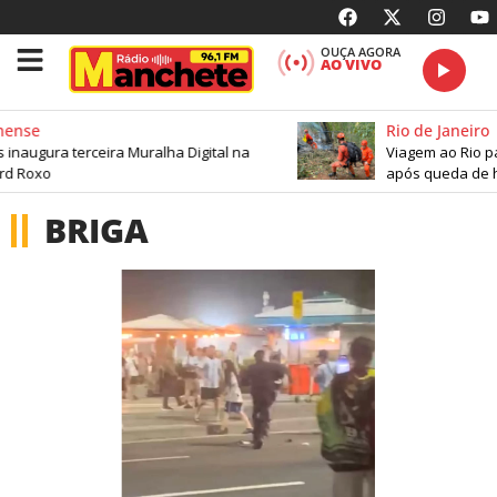
OUÇA AGORA
AO VIVO
se
Rio de Janeiro
ugura terceira Muralha Digital na
Viagem ao Rio para 
Roxo
após queda de heli
BRIGA