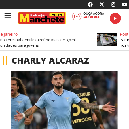
OUÇA AGORA
AO VIVO
e Janeiro
Políti
no Terminal Gentileza reúne mais de 3,6 mil
Partid
unidades para jovens
nos tr
CHARLY ALCARAZ