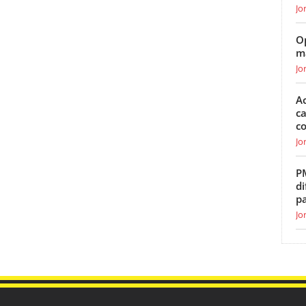
Jo
O
m
Jo
Ac
ca
c
Jo
P
di
p
Jo