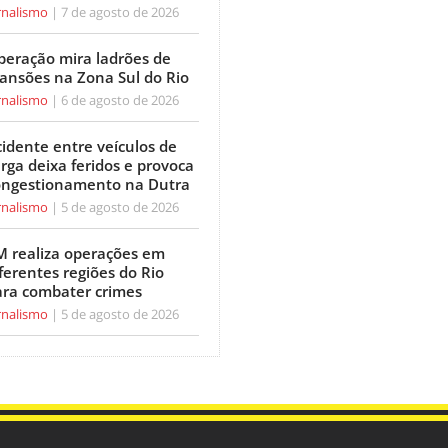
rnalismo
7 de agosto de 2026
peração mira ladrões de
ansões na Zona Sul do Rio
rnalismo
6 de agosto de 2026
idente entre veículos de
rga deixa feridos e provoca
ongestionamento na Dutra
rnalismo
5 de agosto de 2026
M realiza operações em
ferentes regiões do Rio
ara combater crimes
rnalismo
5 de agosto de 2026