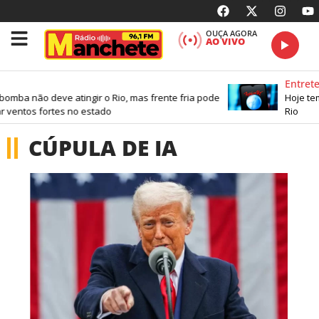
OUÇA AGORA
AO VIVO
Entrete
bomba não deve atingir o Rio, mas frente fria pode
Hoje tem
 ventos fortes no estado
Rio
CÚPULA DE IA