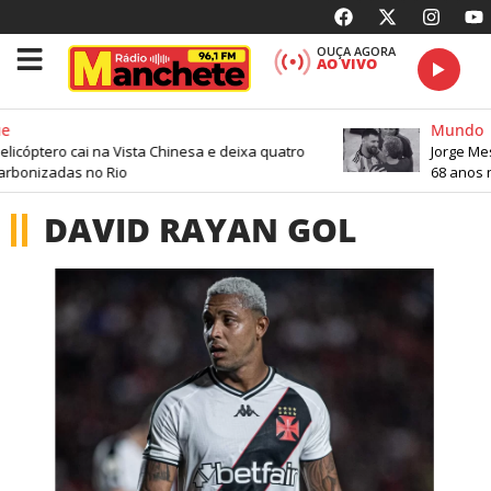
OUÇA AGORA
AO VIVO
e
Mundo
elicóptero cai na Vista Chinesa e deixa quatro
Jorge Mes
arbonizadas no Rio
68 anos n
DAVID RAYAN GOL