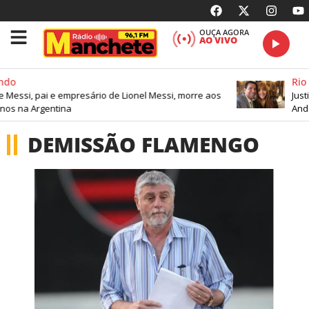
OUÇA AGORA
AO VIVO
do
Rio 
e Messi, pai e empresário de Lionel Messi, morre aos
Justi
nos na Argentina
Ande
DEMISSÃO FLAMENGO