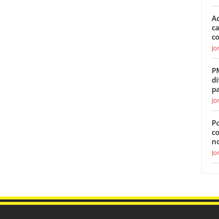
Ac
ca
c
Jo
P
di
p
Jo
Po
c
n
Jo