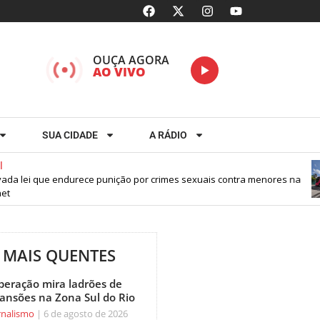
OUÇA AGORA
AO VIVO
SUA CIDADE
A RÁDIO
da lei que endurece punição por crimes sexuais contra menores na
t
MAIS QUENTES
peração mira ladrões de
ansões na Zona Sul do Rio
rnalismo
6 de agosto de 2026