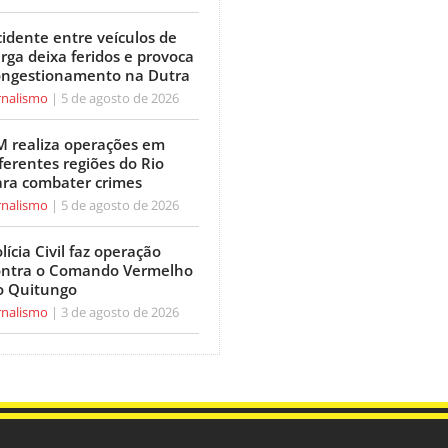
idente entre veículos de
rga deixa feridos e provoca
ongestionamento na Dutra
rnalismo
5 de agosto de 2026
M realiza operações em
ferentes regiões do Rio
ara combater crimes
rnalismo
5 de agosto de 2026
lícia Civil faz operação
ontra o Comando Vermelho
o Quitungo
rnalismo
3 de agosto de 2026