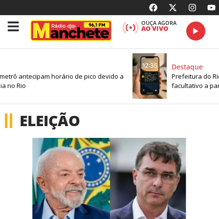
OUÇA AGORA
AO VIVO
Destaque
rô antecipam horário de pico devido a
Prefeitura do Rio 
o Rio
facultativo a partir 
ELEIÇÃO