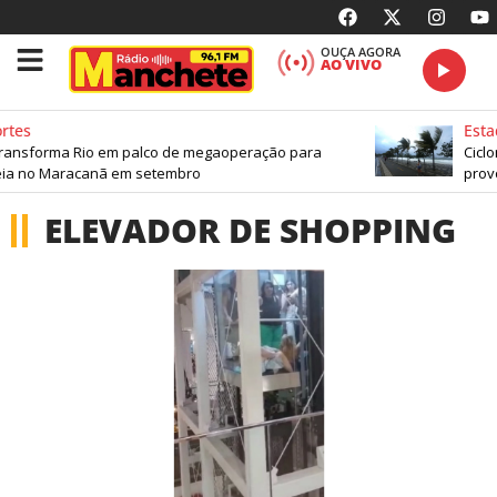
OUÇA AGORA
AO VIVO
rtes
Esta
ransforma Rio em palco de megaoperação para
Ciclo
ia no Maracanã em setembro
provo
ELEVADOR DE SHOPPING