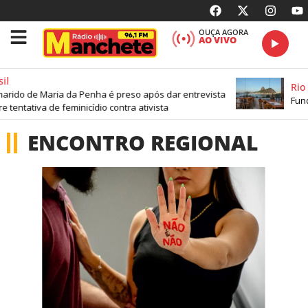
OUÇA AGORA
AO VIVO
il
Rio 
arido de Maria da Penha é preso após dar entrevista
Fund
 tentativa de feminicídio contra ativista
ENCONTRO REGIONAL