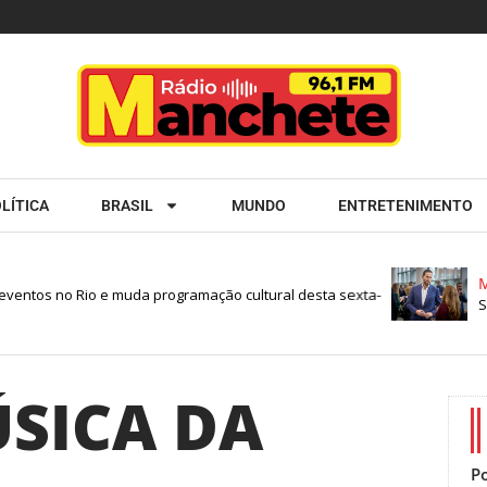
LÍTICA
BRASIL
MUNDO
ENTRETENIMENTO
M
ventos no Rio e muda programação cultural desta sexta-
Se
ÚSICA DA
Po