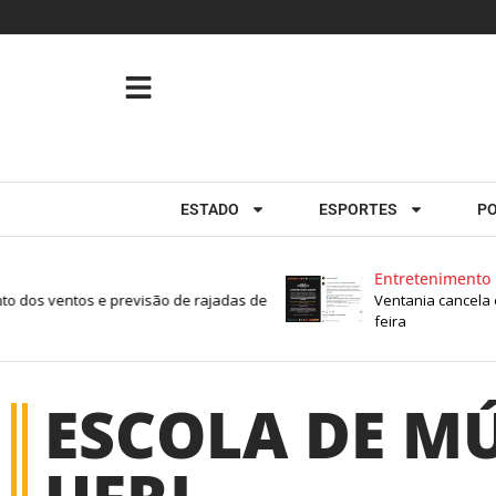
ESTADO
ESPORTES
PO
Entretenimento
o dos ventos e previsão de rajadas de
Ventania cancela e
feira
ESCOLA DE M