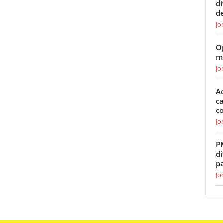
d
de
Jo
O
m
Jo
Ac
ca
c
Jo
P
di
p
Jo