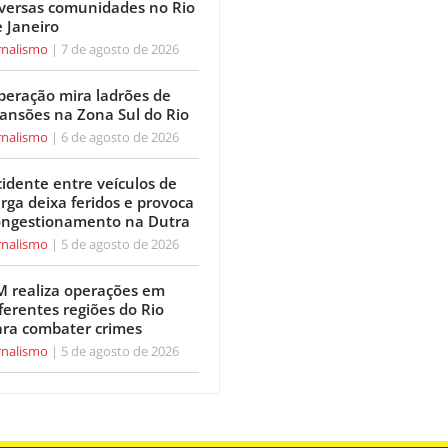
iversas comunidades no Rio
 Janeiro
rnalismo
7 de agosto de 2026
peração mira ladrões de
ansões na Zona Sul do Rio
rnalismo
6 de agosto de 2026
idente entre veículos de
rga deixa feridos e provoca
ongestionamento na Dutra
rnalismo
5 de agosto de 2026
M realiza operações em
ferentes regiões do Rio
ara combater crimes
rnalismo
5 de agosto de 2026