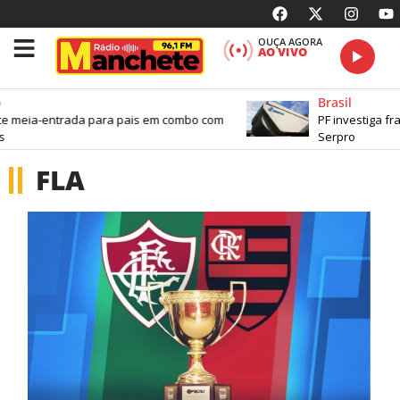
OUÇA AGORA
AO VIVO
Brasil
eia-entrada para pais em combo com
PF investiga fraud
Serpro
FLA