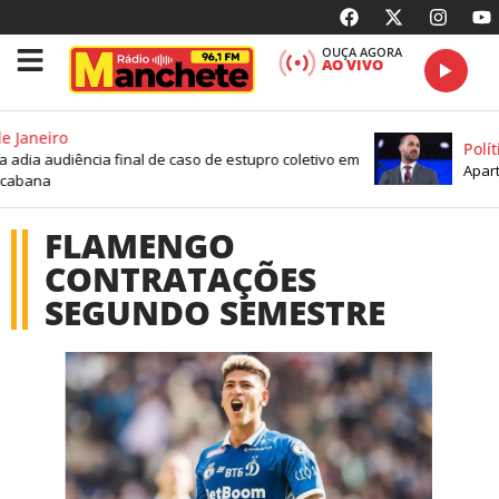
OUÇA AGORA
AO VIVO
e Janeiro
Políti
a adia audiência final de caso de estupro coletivo em
Aparta
cabana
FLAMENGO
CONTRATAÇÕES
SEGUNDO SEMESTRE