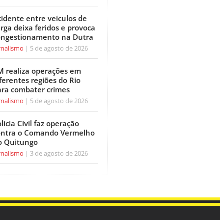
idente entre veículos de
rga deixa feridos e provoca
ongestionamento na Dutra
rnalismo
5 de agosto de 2026
M realiza operações em
ferentes regiões do Rio
ara combater crimes
rnalismo
5 de agosto de 2026
lícia Civil faz operação
ontra o Comando Vermelho
o Quitungo
rnalismo
3 de agosto de 2026