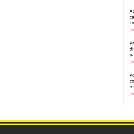
Ac
ca
c
Jo
P
di
p
Jo
Po
c
n
Jo