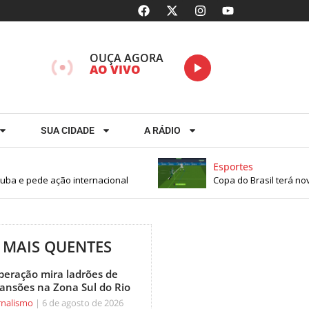
OUÇA AGORA
AO VIVO
SUA CIDADE
A RÁDIO
Esportes
ba e pede ação internacional
Copa do Brasil terá nova
MAIS QUENTES
peração mira ladrões de
ansões na Zona Sul do Rio
rnalismo
6 de agosto de 2026