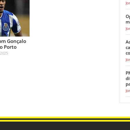
Jo
O
m
Jo
com Gonçalo
Ac
o Porto
ca
c
 2025
Jo
P
di
p
Jo