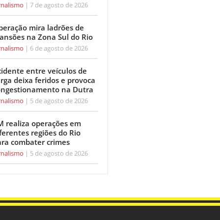
rnalismo
7 de agosto de 2026
peração mira ladrões de
ansões na Zona Sul do Rio
rnalismo
6 de agosto de 2026
idente entre veículos de
rga deixa feridos e provoca
ongestionamento na Dutra
rnalismo
5 de agosto de 2026
M realiza operações em
ferentes regiões do Rio
ara combater crimes
rnalismo
5 de agosto de 2026