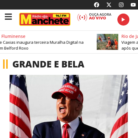
OUÇA AGORA
AO VIVO
 Fluminense
Rio de J
Caxias inaugura terceira Muralha Digital na
Viagem ao
m Belford Roxo
após que
GRANDE E BELA